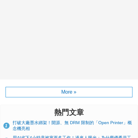
More »
熱門文章
打破大廠墨水綁架！開源、無 DRM 限制的「Open Printer」概
1
念機亮相
用AI省下4小時竟被塞更多工作！過來人曝光：為什麼優秀員工