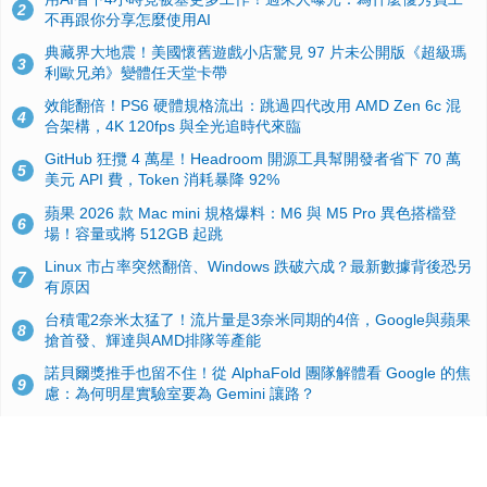
2
不再跟你分享怎麼使用AI
典藏界大地震！美國懷舊遊戲小店驚見 97 片未公開版《超級瑪
3
利歐兄弟》變體任天堂卡帶
效能翻倍！PS6 硬體規格流出：跳過四代改用 AMD Zen 6c 混
4
合架構，4K 120fps 與全光追時代來臨
GitHub 狂攬 4 萬星！Headroom 開源工具幫開發者省下 70 萬
5
美元 API 費，Token 消耗暴降 92%
蘋果 2026 款 Mac mini 規格爆料：M6 與 M5 Pro 異色搭檔登
6
場！容量或將 512GB 起跳
Linux 市占率突然翻倍、Windows 跌破六成？最新數據背後恐另
7
有原因
台積電2奈米太猛了！流片量是3奈米同期的4倍，Google與蘋果
8
搶首發、輝達與AMD排隊等產能
諾貝爾獎推手也留不住！從 AlphaFold 團隊解體看 Google 的焦
9
慮：為何明星實驗室要為 Gemini 讓路？
ASUS Pad 開賣！12.2 吋雙層 OLED、售價 19,900 元，指定電
10
信資費最低 0 元入手