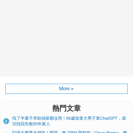
More »
熱門文章
找了半輩子求助偵探都沒用！66歲加拿大男子靠ChatGPT，成
1
功找回失散50年家人
打破大廠墨水綁架！開源、無 DRM 限制的「Open Printer」概