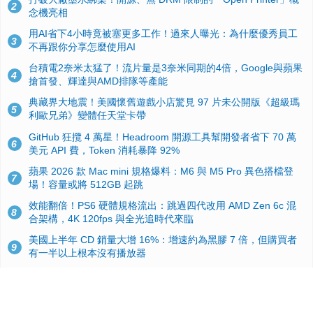
2
念機亮相
用AI省下4小時竟被塞更多工作！過來人曝光：為什麼優秀員工
3
不再跟你分享怎麼使用AI
台積電2奈米太猛了！流片量是3奈米同期的4倍，Google與蘋果
4
搶首發、輝達與AMD排隊等產能
典藏界大地震！美國懷舊遊戲小店驚見 97 片未公開版《超級瑪
5
利歐兄弟》變體任天堂卡帶
GitHub 狂攬 4 萬星！Headroom 開源工具幫開發者省下 70 萬
6
美元 API 費，Token 消耗暴降 92%
蘋果 2026 款 Mac mini 規格爆料：M6 與 M5 Pro 異色搭檔登
7
場！容量或將 512GB 起跳
效能翻倍！PS6 硬體規格流出：跳過四代改用 AMD Zen 6c 混
8
合架構，4K 120fps 與全光追時代來臨
美國上半年 CD 銷量大增 16%：增速約為黑膠 7 倍，但購買者
9
有一半以上根本沒有播放器
諾貝爾獎推手也留不住！從 AlphaFold 團隊解體看 Google 的焦
10
慮：為何明星實驗室要為 Gemini 讓路？