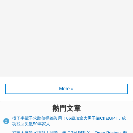
More »
熱門文章
找了半輩子求助偵探都沒用！66歲加拿大男子靠ChatGPT，成
1
功找回失散50年家人
打破大廠墨水綁架！開源、無 DRM 限制的「Open Printer」概