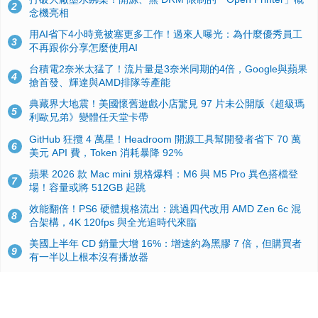
2
念機亮相
用AI省下4小時竟被塞更多工作！過來人曝光：為什麼優秀員工
3
不再跟你分享怎麼使用AI
台積電2奈米太猛了！流片量是3奈米同期的4倍，Google與蘋果
4
搶首發、輝達與AMD排隊等產能
典藏界大地震！美國懷舊遊戲小店驚見 97 片未公開版《超級瑪
5
利歐兄弟》變體任天堂卡帶
GitHub 狂攬 4 萬星！Headroom 開源工具幫開發者省下 70 萬
6
美元 API 費，Token 消耗暴降 92%
蘋果 2026 款 Mac mini 規格爆料：M6 與 M5 Pro 異色搭檔登
7
場！容量或將 512GB 起跳
效能翻倍！PS6 硬體規格流出：跳過四代改用 AMD Zen 6c 混
8
合架構，4K 120fps 與全光追時代來臨
美國上半年 CD 銷量大增 16%：增速約為黑膠 7 倍，但購買者
9
有一半以上根本沒有播放器
諾貝爾獎推手也留不住！從 AlphaFold 團隊解體看 Google 的焦
10
慮：為何明星實驗室要為 Gemini 讓路？