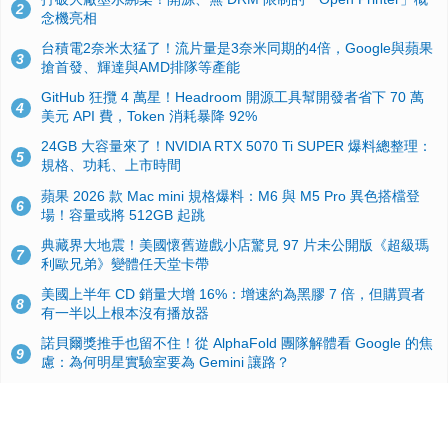
2
念機亮相
台積電2奈米太猛了！流片量是3奈米同期的4倍，Google與蘋果
3
搶首發、輝達與AMD排隊等產能
GitHub 狂攬 4 萬星！Headroom 開源工具幫開發者省下 70 萬
4
美元 API 費，Token 消耗暴降 92%
24GB 大容量來了！NVIDIA RTX 5070 Ti SUPER 爆料總整理：
5
規格、功耗、上市時間
蘋果 2026 款 Mac mini 規格爆料：M6 與 M5 Pro 異色搭檔登
6
場！容量或將 512GB 起跳
典藏界大地震！美國懷舊遊戲小店驚見 97 片未公開版《超級瑪
7
利歐兄弟》變體任天堂卡帶
美國上半年 CD 銷量大增 16%：增速約為黑膠 7 倍，但購買者
8
有一半以上根本沒有播放器
諾貝爾獎推手也留不住！從 AlphaFold 團隊解體看 Google 的焦
9
慮：為何明星實驗室要為 Gemini 讓路？
用AI省下4小時竟被塞更多工作！過來人曝光：為什麼優秀員工
10
不再跟你分享怎麼使用AI