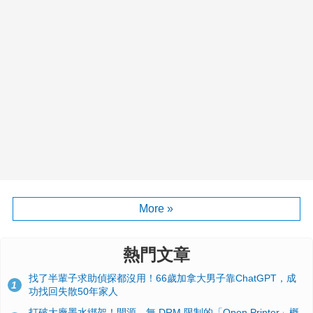
More »
熱門文章
找了半輩子求助偵探都沒用！66歲加拿大男子靠ChatGPT，成
1
功找回失散50年家人
打破大廠墨水綁架！開源、無 DRM 限制的「Open Printer」概