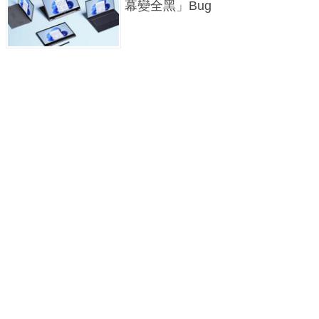
幕變全黑」Bug