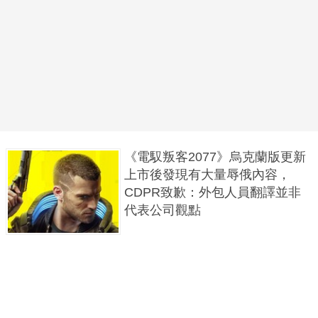
《電馭叛客2077》烏克蘭版更新
上市後發現有大量辱俄內容，
CDPR致歉：外包人員翻譯並非
代表公司觀點