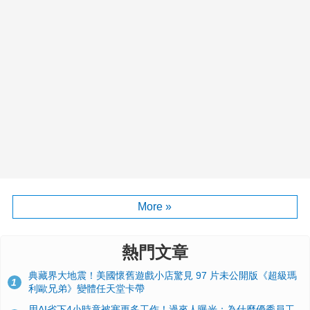
More »
熱門文章
典藏界大地震！美國懷舊遊戲小店驚見 97 片未公開版《超級瑪
1
利歐兄弟》變體任天堂卡帶
用AI省下4小時竟被塞更多工作！過來人曝光：為什麼優秀員工