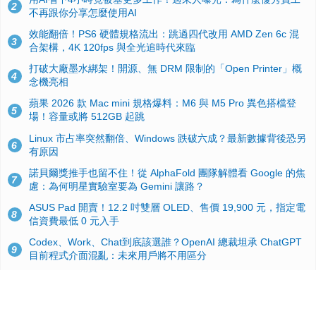
2
不再跟你分享怎麼使用AI
效能翻倍！PS6 硬體規格流出：跳過四代改用 AMD Zen 6c 混
3
合架構，4K 120fps 與全光追時代來臨
打破大廠墨水綁架！開源、無 DRM 限制的「Open Printer」概
4
念機亮相
蘋果 2026 款 Mac mini 規格爆料：M6 與 M5 Pro 異色搭檔登
5
場！容量或將 512GB 起跳
Linux 市占率突然翻倍、Windows 跌破六成？最新數據背後恐另
6
有原因
諾貝爾獎推手也留不住！從 AlphaFold 團隊解體看 Google 的焦
7
慮：為何明星實驗室要為 Gemini 讓路？
ASUS Pad 開賣！12.2 吋雙層 OLED、售價 19,900 元，指定電
8
信資費最低 0 元入手
Codex、Work、Chat到底該選誰？OpenAI 總裁坦承 ChatGPT
9
目前程式介面混亂：未來用戶將不用區分
手機真的能「一鍵自毀」！他靠這招讓海關查不到資料卻被告，
10
GrapheneOS開源隱私系統官方力挺