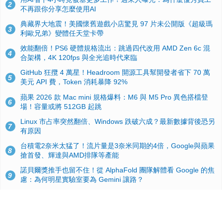
2
不再跟你分享怎麼使用AI
典藏界大地震！美國懷舊遊戲小店驚見 97 片未公開版《超級瑪
3
利歐兄弟》變體任天堂卡帶
效能翻倍！PS6 硬體規格流出：跳過四代改用 AMD Zen 6c 混
4
合架構，4K 120fps 與全光追時代來臨
GitHub 狂攬 4 萬星！Headroom 開源工具幫開發者省下 70 萬
5
美元 API 費，Token 消耗暴降 92%
蘋果 2026 款 Mac mini 規格爆料：M6 與 M5 Pro 異色搭檔登
6
場！容量或將 512GB 起跳
Linux 市占率突然翻倍、Windows 跌破六成？最新數據背後恐另
7
有原因
台積電2奈米太猛了！流片量是3奈米同期的4倍，Google與蘋果
8
搶首發、輝達與AMD排隊等產能
諾貝爾獎推手也留不住！從 AlphaFold 團隊解體看 Google 的焦
9
慮：為何明星實驗室要為 Gemini 讓路？
ASUS Pad 開賣！12.2 吋雙層 OLED、售價 19,900 元，指定電
10
信資費最低 0 元入手