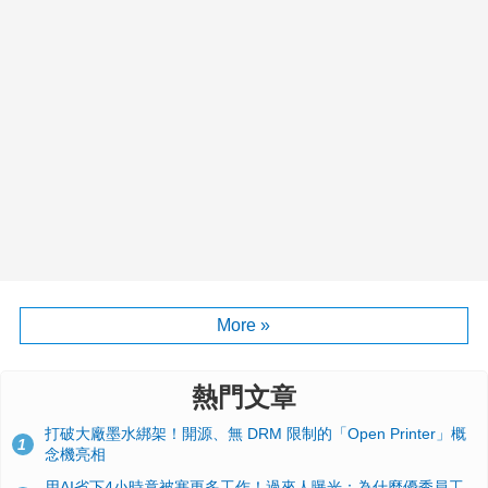
More »
熱門文章
打破大廠墨水綁架！開源、無 DRM 限制的「Open Printer」概
1
念機亮相
用AI省下4小時竟被塞更多工作！過來人曝光：為什麼優秀員工