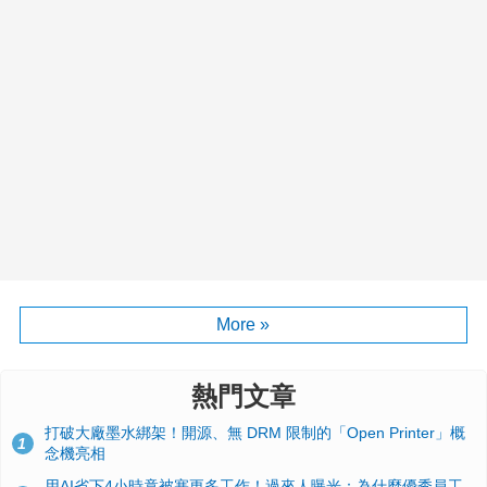
More »
熱門文章
打破大廠墨水綁架！開源、無 DRM 限制的「Open Printer」概
1
念機亮相
用AI省下4小時竟被塞更多工作！過來人曝光：為什麼優秀員工