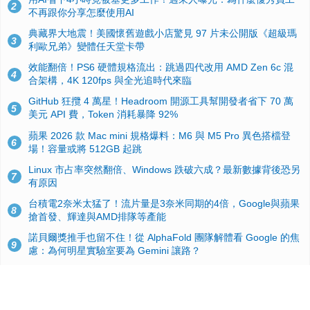
2
不再跟你分享怎麼使用AI
典藏界大地震！美國懷舊遊戲小店驚見 97 片未公開版《超級瑪
3
利歐兄弟》變體任天堂卡帶
效能翻倍！PS6 硬體規格流出：跳過四代改用 AMD Zen 6c 混
4
合架構，4K 120fps 與全光追時代來臨
GitHub 狂攬 4 萬星！Headroom 開源工具幫開發者省下 70 萬
5
美元 API 費，Token 消耗暴降 92%
蘋果 2026 款 Mac mini 規格爆料：M6 與 M5 Pro 異色搭檔登
6
場！容量或將 512GB 起跳
Linux 市占率突然翻倍、Windows 跌破六成？最新數據背後恐另
7
有原因
台積電2奈米太猛了！流片量是3奈米同期的4倍，Google與蘋果
8
搶首發、輝達與AMD排隊等產能
諾貝爾獎推手也留不住！從 AlphaFold 團隊解體看 Google 的焦
9
慮：為何明星實驗室要為 Gemini 讓路？
ASUS Pad 開賣！12.2 吋雙層 OLED、售價 19,900 元，指定電
10
信資費最低 0 元入手