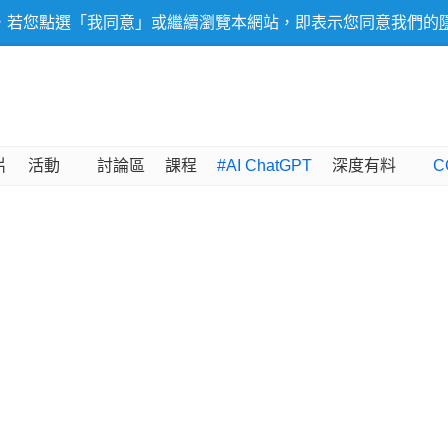
，若您點選「我同意」或繼續瀏覽本網站，即表示您同意我們的
片
活動
討論區
課程
#AI ChatGPT
深度有料
C