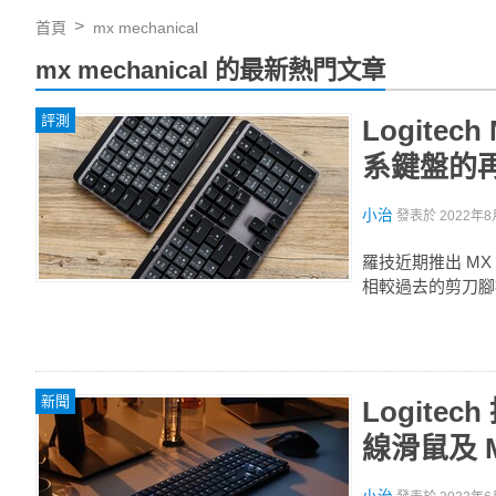
首頁
mx mechanical
mx mechanical 的最新熱門文章
評測
Logite
系鍵盤的
小治
發表於
2022年8
羅技近期推出 MX M
相較過去的剪刀腳
新聞
Logitec
線滑鼠及 M