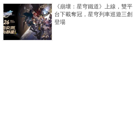
《崩壞：星穹鐵道》上線，雙平
台下載奪冠，星穹列車巡遊三創
登場