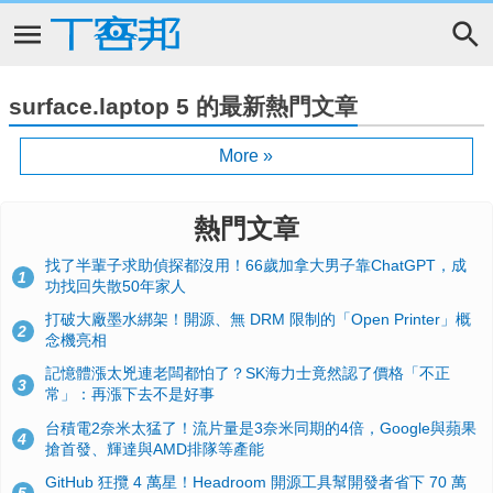
surface.laptop 5 的最新熱門文章
More »
熱門文章
找了半輩子求助偵探都沒用！66歲加拿大男子靠ChatGPT，成
1
功找回失散50年家人
打破大廠墨水綁架！開源、無 DRM 限制的「Open Printer」概
2
念機亮相
記憶體漲太兇連老闆都怕了？SK海力士竟然認了價格「不正
3
常」：再漲下去不是好事
台積電2奈米太猛了！流片量是3奈米同期的4倍，Google與蘋果
4
搶首發、輝達與AMD排隊等產能
GitHub 狂攬 4 萬星！Headroom 開源工具幫開發者省下 70 萬