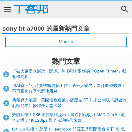
sony ht-a7000 的最新熱門文章
More »
熱門文章
打破大廠墨水綁架！開源、無 DRM 限制的「Open Printer」概
1
念機亮相
用AI省下4小時竟被塞更多工作！過來人曝光：為什麼優秀員工
2
不再跟你分享怎麼使用AI
典藏界大地震！美國懷舊遊戲小店驚見 97 片未公開版《超級瑪
3
利歐兄弟》變體任天堂卡帶
效能翻倍！PS6 硬體規格流出：跳過四代改用 AMD Zen 6c 混
4
合架構，4K 120fps 與全光追時代來臨
GitHub 狂攬 4 萬星！Headroom 開源工具幫開發者省下 70 萬