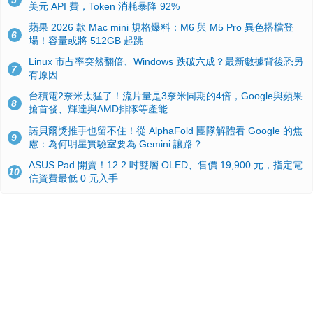
5
美元 API 費，Token 消耗暴降 92%
蘋果 2026 款 Mac mini 規格爆料：M6 與 M5 Pro 異色搭檔登
6
場！容量或將 512GB 起跳
Linux 市占率突然翻倍、Windows 跌破六成？最新數據背後恐另
7
有原因
台積電2奈米太猛了！流片量是3奈米同期的4倍，Google與蘋果
8
搶首發、輝達與AMD排隊等產能
諾貝爾獎推手也留不住！從 AlphaFold 團隊解體看 Google 的焦
9
慮：為何明星實驗室要為 Gemini 讓路？
ASUS Pad 開賣！12.2 吋雙層 OLED、售價 19,900 元，指定電
10
信資費最低 0 元入手