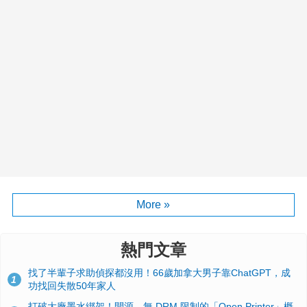
More »
熱門文章
找了半輩子求助偵探都沒用！66歲加拿大男子靠ChatGPT，成
1
功找回失散50年家人
打破大廠墨水綁架！開源、無 DRM 限制的「Open Printer」概