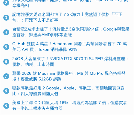
2
念機亮相
記憶體漲太兇連老闆都怕了？SK海力士竟然認了價格「不正
3
常」：再漲下去不是好事
台積電2奈米太猛了！流片量是3奈米同期的4倍，Google與蘋果
4
搶首發、輝達與AMD排隊等產能
GitHub 狂攬 4 萬星！Headroom 開源工具幫開發者省下 70 萬
5
美元 API 費，Token 消耗暴降 92%
24GB 大容量來了！NVIDIA RTX 5070 Ti SUPER 爆料總整理：
6
規格、功耗、上市時間
蘋果 2026 款 Mac mini 規格爆料：M6 與 M5 Pro 異色搭檔登
7
場！容量或將 512GB 起跳
哪款導航最好用？Google、Apple、導航王、高德地圖實測對
8
比：四大導航實測懶人包
美國上半年 CD 銷量大增 16%：增速約為黑膠 7 倍，但購買者
9
有一半以上根本沒有播放器
諾貝爾獎推手也留不住！從 AlphaFold 團隊解體看 Google 的焦
10
慮：為何明星實驗室要為 Gemini 讓路？