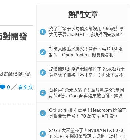
熱門文章
找了半輩子求助偵探都沒用！66歲加拿
1
大男子靠ChatGPT，成功找回失散50年
術對開發
家人
打破大廠墨水綁架！開源、無 DRM 限
2
制的「Open Printer」概念機亮相
記憶體漲太兇連老闆都怕了？SK海力士
3
暢談遊戲模擬器的
竟然認了價格「不正常」：再漲下去不
是好事
0
看全文
台積電2奈米太猛了！流片量是3奈米同
4
期的4倍，Google與蘋果搶首發、輝達
與AMD排隊等產能
GitHub 狂攬 4 萬星！Headroom 開源工
5
具幫開發者省下 70 萬美元 API 費，
Token 消耗暴降 92%
24GB 大容量來了！NVIDIA RTX 5070
6
Ti SUPER 爆料總整理：規格、功耗、上