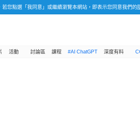
，若您點選「我同意」或繼續瀏覽本網站，即表示您同意我們的
片
活動
討論區
課程
#AI ChatGPT
深度有料
C