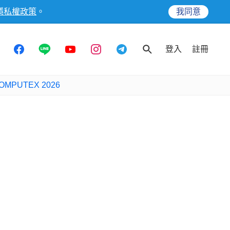
隱私權政策
。
我同意
登入
註冊
OMPUTEX 2026