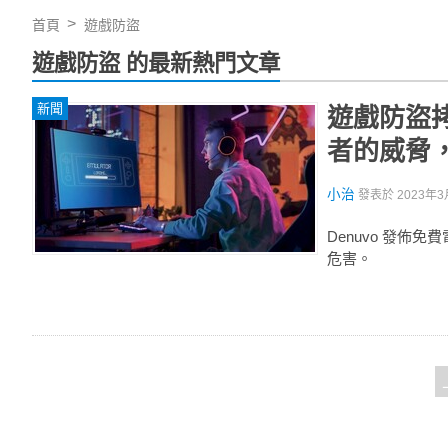
首頁
遊戲防盜
遊戲防盜 的最新熱門文章
新聞
遊戲防盜拷
者的威脅
小治
發表於
2023年3
Denuvo 發
危害。