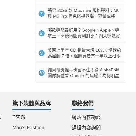
市時間
蘋果 2026 款 Mac mini 規格爆料：M6
7
與 M5 Pro 異色搭檔登場！容量或將
512GB 起跳
哪款導航最好用？Google、Apple、導
8
航王、高德地圖實測對比：四大導航實
測懶人包
美國上半年 CD 銷量大增 16%：增速約
9
為黑膠 7 倍，但購買者有一半以上根本
沒有播放器
諾貝爾獎推手也留不住！從 AlphaFold
10
團隊解體看 Google 的焦慮：為何明星
實驗室要為 Gemini 讓路？
旗下媒體與品牌
聯絡我們
款
T客邦
網站內容勘誤
Man’s Fashion
課程內容詢問