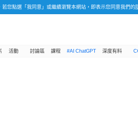
，若您點選「我同意」或繼續瀏覽本網站，即表示您同意我們的
片
活動
討論區
課程
#AI ChatGPT
深度有料
C