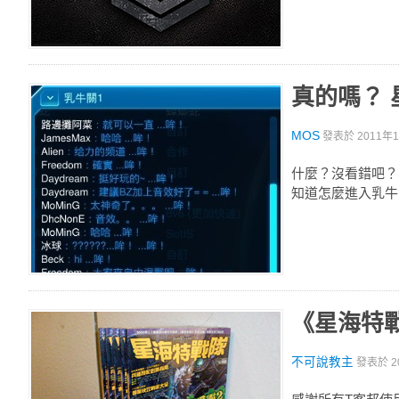
真的嗎？ 
MOS
發表於
2011年1
什麼？沒看錯吧？
知道怎麼進入乳牛
《星海特
不可說教主
發表於
2