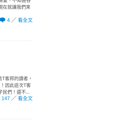
喜愛，不知道各
現在就讓我們來
4
看全文
信T客邦的讀者，
！因此這次T客
們！還不...
147
看全文