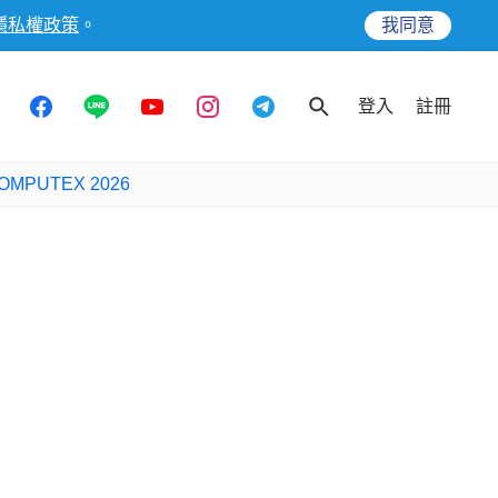
隱私權政策
。
我同意
登入
註冊
OMPUTEX 2026