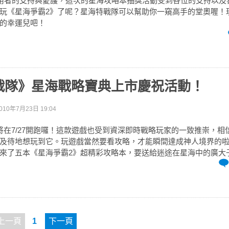
用者的支持與愛護，這次的星海攻略本抽獎活動受到各位的支持以及
玩《星海爭霸2》了呢？星海特戰隊可以幫助你一窺高手的堂奧喔！
的幸運兒吧！
戰隊》星海戰略寶典上市慶祝活動！
010年7月23日 19:04
將在7/27開跑囉！這款遊戲也受到資深即時戰略玩家的一致推崇，相
及待地想玩到它。玩遊戲當然要看攻略，才能瞬間達成神人境界的啦
來了五本《星海爭霸2》超精彩攻略本，要送給迷途在星海中的廣大子民
上一頁
1
下一頁