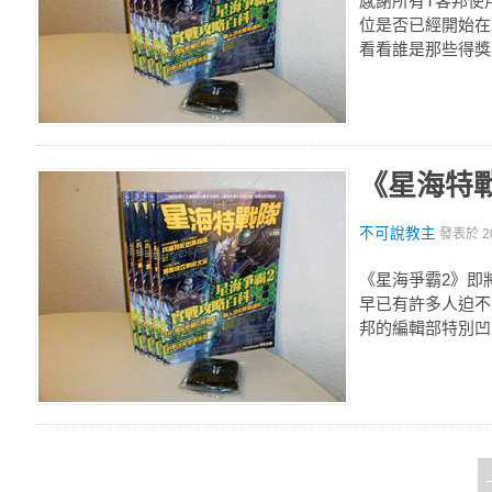
感謝所有T客邦使
位是否已經開始在
看看誰是那些得獎
《星海特
不可說教主
發表於
2
《星海爭霸2》即
早已有許多人迫不
邦的編輯部特別凹