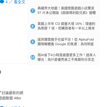
512GB 起跳
4
看全文
典藏界大地震！美國懷舊遊戲小店驚見
7
97 片未公開版《超級瑪利歐兄弟》變體
任天堂卡帶
美國上半年 CD 銷量大增 16%：增速約
8
為黑膠 7 倍，但購買者有一半以上根本
沒有播放器
諾貝爾獎推手也留不住！從 AlphaFold
9
團隊解體看 Google 的焦慮：為何明星
實驗室要為 Gemini 讓路？
用AI省下4小時竟被塞更多工作！過來人
10
曝光：為什麼優秀員工不再跟你分享怎
麼使用AI
》
是為了討論最新的網
盟 After