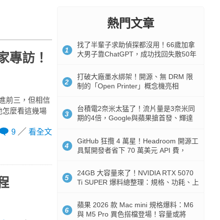
熱門文章
找了半輩子求助偵探都沒用！66歲加拿
1
大男子靠ChatGPT，成功找回失散50年
獨家專訪！
家人
打破大廠墨水綁架！開源、無 DRM 限
2
制的「Open Printer」概念機亮相
進前三，但相信
台積電2奈米太猛了！流片量是3奈米同
他怎麼看這幾場
3
期的4倍，Google與蘋果搶首發、輝達
與AMD排隊等產能
9
看全文
GitHub 狂攬 4 萬星！Headroom 開源工
4
具幫開發者省下 70 萬美元 API 費，
Token 消耗暴降 92%
24GB 大容量來了！NVIDIA RTX 5070
5
時程
Ti SUPER 爆料總整理：規格、功耗、上
市時間
蘋果 2026 款 Mac mini 規格爆料：M6
6
與 M5 Pro 異色搭檔登場！容量或將