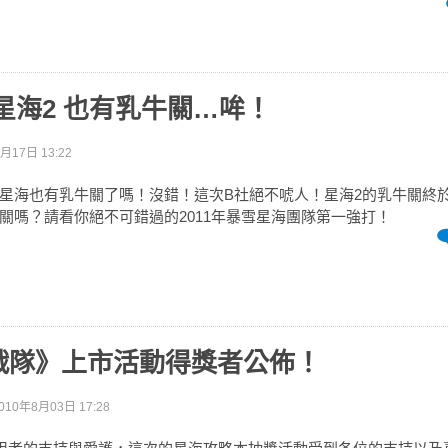
星海2 也有乳牛關…哞！
月17日 13:22
星海也有乳牛關了嗎！沒錯！這次B社絕不唬人！星海2的乳牛關終
關嗎？請看你絕不可錯過的2011年暴雪星海團隊第一強打！
戰隊》上市活動得獎者公佈！
010年8月03日 17:28