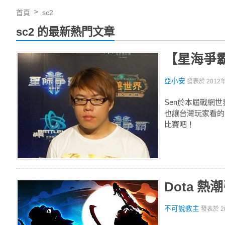
首頁
sc2
sc2 的最新熱門文章
【星海爭霸
亞小安
發表於
2012
Sen於本屆戰網
也讓台灣玩家看的
比賽吧！
Dota 熱
不可說教主
發表於
2