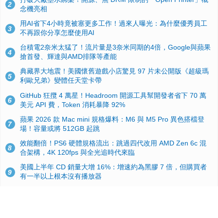
2
念機亮相
用AI省下4小時竟被塞更多工作！過來人曝光：為什麼優秀員工
3
不再跟你分享怎麼使用AI
台積電2奈米太猛了！流片量是3奈米同期的4倍，Google與蘋果
4
搶首發、輝達與AMD排隊等產能
典藏界大地震！美國懷舊遊戲小店驚見 97 片未公開版《超級瑪
5
利歐兄弟》變體任天堂卡帶
GitHub 狂攬 4 萬星！Headroom 開源工具幫開發者省下 70 萬
6
美元 API 費，Token 消耗暴降 92%
蘋果 2026 款 Mac mini 規格爆料：M6 與 M5 Pro 異色搭檔登
7
場！容量或將 512GB 起跳
效能翻倍！PS6 硬體規格流出：跳過四代改用 AMD Zen 6c 混
8
合架構，4K 120fps 與全光追時代來臨
美國上半年 CD 銷量大增 16%：增速約為黑膠 7 倍，但購買者
9
有一半以上根本沒有播放器
諾貝爾獎推手也留不住！從 AlphaFold 團隊解體看 Google 的焦
10
慮：為何明星實驗室要為 Gemini 讓路？