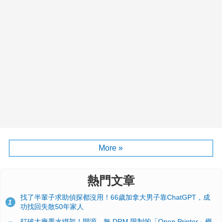
More »
熱門文章
找了半輩子求助偵探都沒用！66歲加拿大男子靠ChatGPT，成
1
功找回失散50年家人
打破大廠墨水綁架！開源、無 DRM 限制的「Open Printer」概