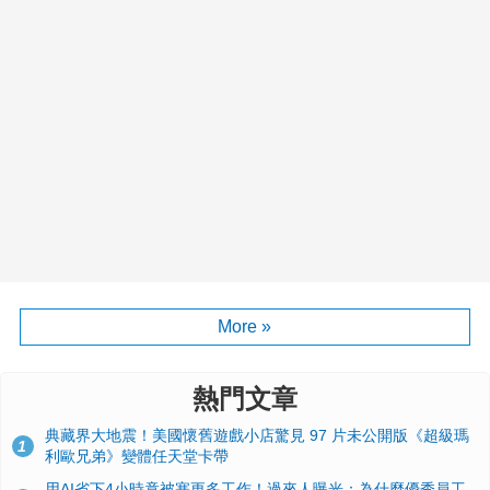
More »
熱門文章
典藏界大地震！美國懷舊遊戲小店驚見 97 片未公開版《超級瑪
1
利歐兄弟》變體任天堂卡帶
用AI省下4小時竟被塞更多工作！過來人曝光：為什麼優秀員工