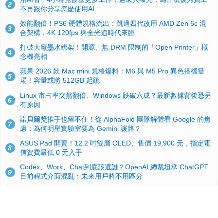
2
不再跟你分享怎麼使用AI
效能翻倍！PS6 硬體規格流出：跳過四代改用 AMD Zen 6c 混
3
合架構，4K 120fps 與全光追時代來臨
打破大廠墨水綁架！開源、無 DRM 限制的「Open Printer」概
4
念機亮相
蘋果 2026 款 Mac mini 規格爆料：M6 與 M5 Pro 異色搭檔登
5
場！容量或將 512GB 起跳
Linux 市占率突然翻倍、Windows 跌破六成？最新數據背後恐另
6
有原因
諾貝爾獎推手也留不住！從 AlphaFold 團隊解體看 Google 的焦
7
慮：為何明星實驗室要為 Gemini 讓路？
ASUS Pad 開賣！12.2 吋雙層 OLED、售價 19,900 元，指定電
8
信資費最低 0 元入手
Codex、Work、Chat到底該選誰？OpenAI 總裁坦承 ChatGPT
9
目前程式介面混亂：未來用戶將不用區分
手機真的能「一鍵自毀」！他靠這招讓海關查不到資料卻被告，
10
GrapheneOS開源隱私系統官方力挺