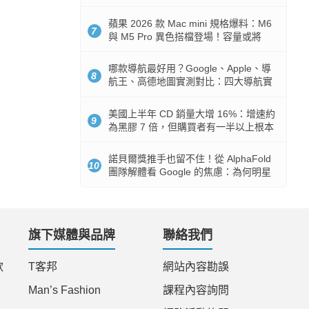
市時間
蘋果 2026 款 Mac mini 規格爆料：M6
7
與 M5 Pro 異色搭檔登場！容量或將
512GB 起跳
哪款導航最好用？Google、Apple、導
8
航王、高德地圖實測對比：四大導航實
測懶人包
美國上半年 CD 銷量大增 16%：增速約
9
為黑膠 7 倍，但購買者有一半以上根本
沒有播放器
諾貝爾獎推手也留不住！從 AlphaFold
10
團隊解體看 Google 的焦慮：為何明星
實驗室要為 Gemini 讓路？
旗下媒體與品牌
聯絡我們
款
T客邦
網站內容勘誤
Man’s Fashion
課程內容詢問