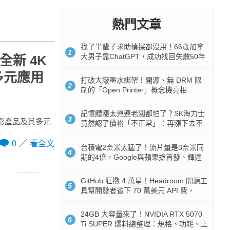
熱門文章
找了半輩子求助偵探都沒用！66歲加拿
1
大男子靠ChatGPT，成功找回失散50年
全新 4K
家人
多元應用
打破大廠墨水綁架！開源、無 DRM 限
2
制的「Open Printer」概念機亮相
記憶體漲太兇連老闆都怕了？SK海力士
3
 投影產品及其多元
竟然認了價格「不正常」：再漲下去不
是好事
0
看全文
台積電2奈米太猛了！流片量是3奈米同
4
期的4倍，Google與蘋果搶首發、輝達
與AMD排隊等產能
GitHub 狂攬 4 萬星！Headroom 開源工
5
具幫開發者省下 70 萬美元 API 費，
Token 消耗暴降 92%
24GB 大容量來了！NVIDIA RTX 5070
6
Ti SUPER 爆料總整理：規格、功耗、上