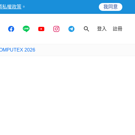
隱私權政策
。
我同意
登入
註冊
OMPUTEX 2026