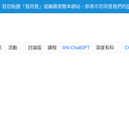
，若您點選「我同意」或繼續瀏覽本網站，即表示您同意我們的
片
活動
討論區
課程
#AI ChatGPT
深度有料
C