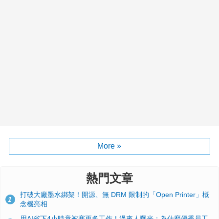
More »
熱門文章
打破大廠墨水綁架！開源、無 DRM 限制的「Open Printer」概
1
念機亮相
用AI省下4小時竟被塞更多工作！過來人曝光：為什麼優秀員工