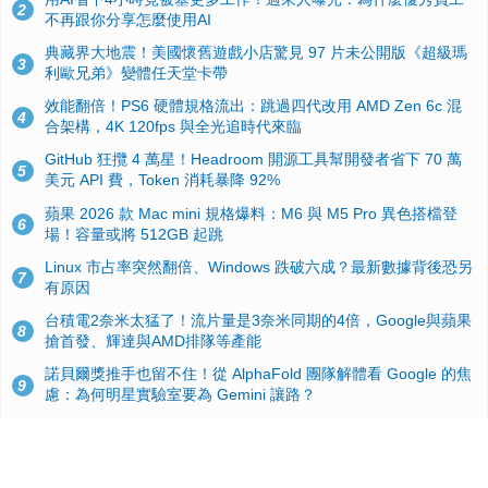
2
不再跟你分享怎麼使用AI
典藏界大地震！美國懷舊遊戲小店驚見 97 片未公開版《超級瑪
3
利歐兄弟》變體任天堂卡帶
效能翻倍！PS6 硬體規格流出：跳過四代改用 AMD Zen 6c 混
4
合架構，4K 120fps 與全光追時代來臨
GitHub 狂攬 4 萬星！Headroom 開源工具幫開發者省下 70 萬
5
美元 API 費，Token 消耗暴降 92%
蘋果 2026 款 Mac mini 規格爆料：M6 與 M5 Pro 異色搭檔登
6
場！容量或將 512GB 起跳
Linux 市占率突然翻倍、Windows 跌破六成？最新數據背後恐另
7
有原因
台積電2奈米太猛了！流片量是3奈米同期的4倍，Google與蘋果
8
搶首發、輝達與AMD排隊等產能
諾貝爾獎推手也留不住！從 AlphaFold 團隊解體看 Google 的焦
9
慮：為何明星實驗室要為 Gemini 讓路？
ASUS Pad 開賣！12.2 吋雙層 OLED、售價 19,900 元，指定電
10
信資費最低 0 元入手