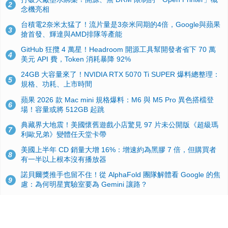
2
念機亮相
台積電2奈米太猛了！流片量是3奈米同期的4倍，Google與蘋果
3
搶首發、輝達與AMD排隊等產能
GitHub 狂攬 4 萬星！Headroom 開源工具幫開發者省下 70 萬
4
美元 API 費，Token 消耗暴降 92%
24GB 大容量來了！NVIDIA RTX 5070 Ti SUPER 爆料總整理：
5
規格、功耗、上市時間
蘋果 2026 款 Mac mini 規格爆料：M6 與 M5 Pro 異色搭檔登
6
場！容量或將 512GB 起跳
典藏界大地震！美國懷舊遊戲小店驚見 97 片未公開版《超級瑪
7
利歐兄弟》變體任天堂卡帶
美國上半年 CD 銷量大增 16%：增速約為黑膠 7 倍，但購買者
8
有一半以上根本沒有播放器
諾貝爾獎推手也留不住！從 AlphaFold 團隊解體看 Google 的焦
9
慮：為何明星實驗室要為 Gemini 讓路？
用AI省下4小時竟被塞更多工作！過來人曝光：為什麼優秀員工
10
不再跟你分享怎麼使用AI