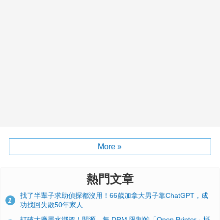
More »
熱門文章
找了半輩子求助偵探都沒用！66歲加拿大男子靠ChatGPT，成
1
功找回失散50年家人
打破大廠墨水綁架！開源、無 DRM 限制的「Open Printer」概