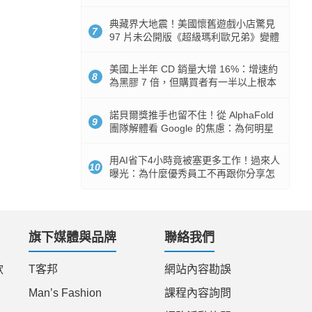
512GB 起跳
典藏界大地震！美國懷舊遊戲小店驚見
7
97 片未公開版《超級瑪利歐兄弟》變體
任天堂卡帶
美國上半年 CD 銷量大增 16%：增速約
8
為黑膠 7 倍，但購買者有一半以上根本
沒有播放器
諾貝爾獎推手也留不住！從 AlphaFold
9
團隊解體看 Google 的焦慮：為何明星
實驗室要為 Gemini 讓路？
用AI省下4小時竟被塞更多工作！過來人
10
曝光：為什麼優秀員工不再跟你分享怎
麼使用AI
旗下媒體與品牌
聯絡我們
款
T客邦
網站內容勘誤
Man’s Fashion
課程內容詢問