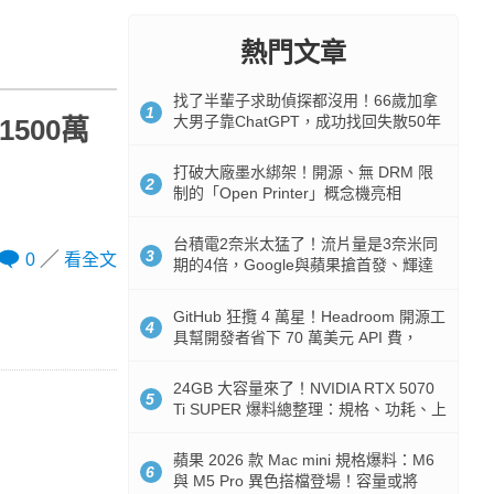
熱門文章
找了半輩子求助偵探都沒用！66歲加拿
1
大男子靠ChatGPT，成功找回失散50年
500萬
家人
打破大廠墨水綁架！開源、無 DRM 限
2
制的「Open Printer」概念機亮相
台積電2奈米太猛了！流片量是3奈米同
3
0
看全文
期的4倍，Google與蘋果搶首發、輝達
與AMD排隊等產能
GitHub 狂攬 4 萬星！Headroom 開源工
4
具幫開發者省下 70 萬美元 API 費，
Token 消耗暴降 92%
24GB 大容量來了！NVIDIA RTX 5070
5
Ti SUPER 爆料總整理：規格、功耗、上
市時間
蘋果 2026 款 Mac mini 規格爆料：M6
6
與 M5 Pro 異色搭檔登場！容量或將