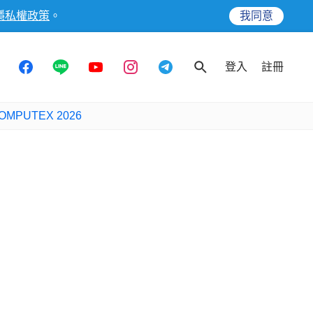
隱私權政策
。
我同意
登入
註冊
OMPUTEX 2026