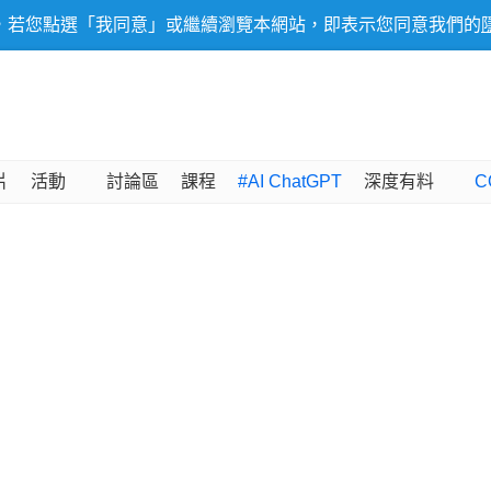
，若您點選「我同意」或繼續瀏覽本網站，即表示您同意我們的
片
活動
討論區
課程
#AI ChatGPT
深度有料
C