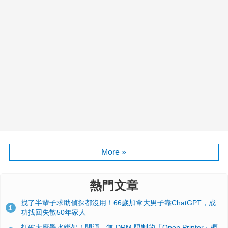
More »
熱門文章
找了半輩子求助偵探都沒用！66歲加拿大男子靠ChatGPT，成
1
功找回失散50年家人
打破大廠墨水綁架！開源、無 DRM 限制的「Open Printer」概