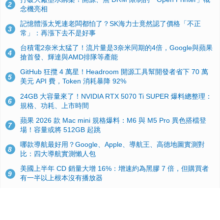
2
念機亮相
記憶體漲太兇連老闆都怕了？SK海力士竟然認了價格「不正
3
常」：再漲下去不是好事
台積電2奈米太猛了！流片量是3奈米同期的4倍，Google與蘋果
4
搶首發、輝達與AMD排隊等產能
GitHub 狂攬 4 萬星！Headroom 開源工具幫開發者省下 70 萬
5
美元 API 費，Token 消耗暴降 92%
24GB 大容量來了！NVIDIA RTX 5070 Ti SUPER 爆料總整理：
6
規格、功耗、上市時間
蘋果 2026 款 Mac mini 規格爆料：M6 與 M5 Pro 異色搭檔登
7
場！容量或將 512GB 起跳
哪款導航最好用？Google、Apple、導航王、高德地圖實測對
8
比：四大導航實測懶人包
美國上半年 CD 銷量大增 16%：增速約為黑膠 7 倍，但購買者
9
有一半以上根本沒有播放器
諾貝爾獎推手也留不住！從 AlphaFold 團隊解體看 Google 的焦
10
慮：為何明星實驗室要為 Gemini 讓路？