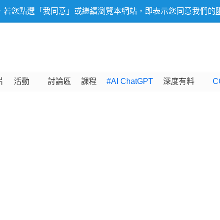
，若您點選「我同意」或繼續瀏覽本網站，即表示您同意我們的
片
活動
討論區
課程
#AI ChatGPT
深度有料
C