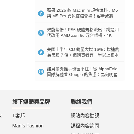
Token 消耗暴降 92%
蘋果 2026 款 Mac mini 規格爆料：M6
7
與 M5 Pro 異色搭檔登場！容量或將
512GB 起跳
效能翻倍！PS6 硬體規格流出：跳過四
8
代改用 AMD Zen 6c 混合架構，4K
120fps 與全光追時代來臨
美國上半年 CD 銷量大增 16%：增速約
9
為黑膠 7 倍，但購買者有一半以上根本
沒有播放器
諾貝爾獎推手也留不住！從 AlphaFold
10
團隊解體看 Google 的焦慮：為何明星
實驗室要為 Gemini 讓路？
旗下媒體與品牌
聯絡我們
款
T客邦
網站內容勘誤
Man’s Fashion
課程內容詢問