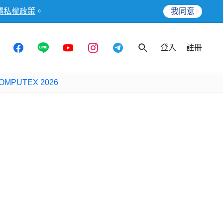
隱私權政策
。
我同意
登入
註冊
OMPUTEX 2026