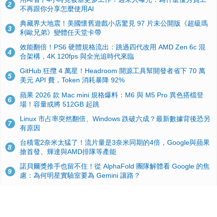
2
不再跟你分享怎麼使用AI
典藏界大地震！美國懷舊遊戲小店驚見 97 片未公開版《超級瑪
3
利歐兄弟》變體任天堂卡帶
效能翻倍！PS6 硬體規格流出：跳過四代改用 AMD Zen 6c 混
4
合架構，4K 120fps 與全光追時代來臨
GitHub 狂攬 4 萬星！Headroom 開源工具幫開發者省下 70 萬
5
美元 API 費，Token 消耗暴降 92%
蘋果 2026 款 Mac mini 規格爆料：M6 與 M5 Pro 異色搭檔登
6
場！容量或將 512GB 起跳
Linux 市占率突然翻倍、Windows 跌破六成？最新數據背後恐另
7
有原因
台積電2奈米太猛了！流片量是3奈米同期的4倍，Google與蘋果
8
搶首發、輝達與AMD排隊等產能
諾貝爾獎推手也留不住！從 AlphaFold 團隊解體看 Google 的焦
9
慮：為何明星實驗室要為 Gemini 讓路？
ASUS Pad 開賣！12.2 吋雙層 OLED、售價 19,900 元，指定電
10
信資費最低 0 元入手