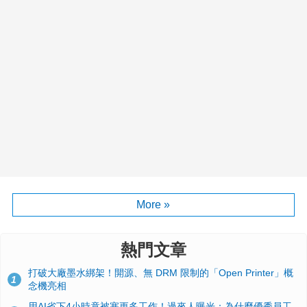
More »
熱門文章
打破大廠墨水綁架！開源、無 DRM 限制的「Open Printer」概
1
念機亮相
用AI省下4小時竟被塞更多工作！過來人曝光：為什麼優秀員工