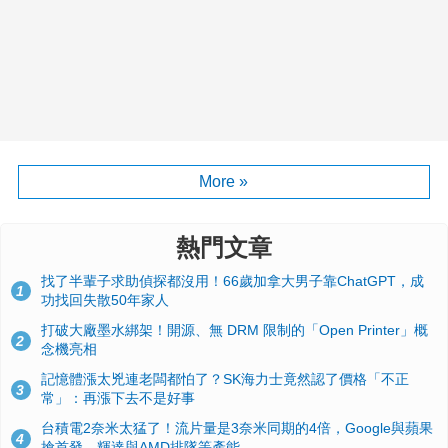
More »
熱門文章
找了半輩子求助偵探都沒用！66歲加拿大男子靠ChatGPT，成
1
功找回失散50年家人
打破大廠墨水綁架！開源、無 DRM 限制的「Open Printer」概
2
念機亮相
記憶體漲太兇連老闆都怕了？SK海力士竟然認了價格「不正
3
常」：再漲下去不是好事
台積電2奈米太猛了！流片量是3奈米同期的4倍，Google與蘋果
4
搶首發、輝達與AMD排隊等產能