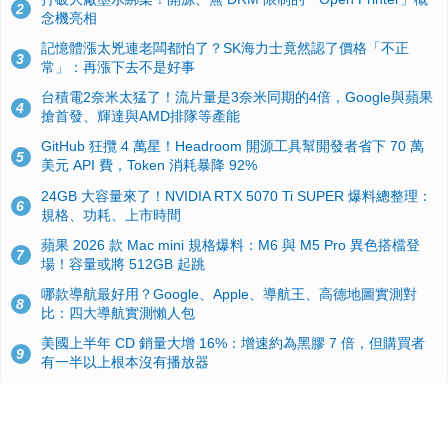
2
念機亮相
記憶體漲太兇連老闆都怕了？SK海力士竟然認了價格「不正
3
常」：再漲下去不是好事
台積電2奈米太猛了！流片量是3奈米同期的4倍，Google與蘋果
4
搶首發、輝達與AMD排隊等產能
GitHub 狂攬 4 萬星！Headroom 開源工具幫開發者省下 70 萬
5
美元 API 費，Token 消耗暴降 92%
24GB 大容量來了！NVIDIA RTX 5070 Ti SUPER 爆料總整理：
6
規格、功耗、上市時間
蘋果 2026 款 Mac mini 規格爆料：M6 與 M5 Pro 異色搭檔登
7
場！容量或將 512GB 起跳
哪款導航最好用？Google、Apple、導航王、高德地圖實測對
8
比：四大導航實測懶人包
美國上半年 CD 銷量大增 16%：增速約為黑膠 7 倍，但購買者
9
有一半以上根本沒有播放器
諾貝爾獎推手也留不住！從 AlphaFold 團隊解體看 Google 的焦
10
慮：為何明星實驗室要為 Gemini 讓路？