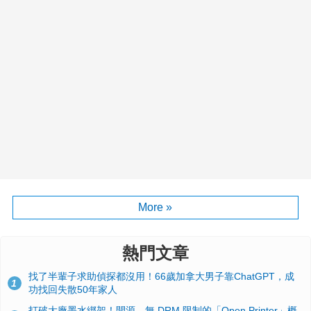
More »
熱門文章
找了半輩子求助偵探都沒用！66歲加拿大男子靠ChatGPT，成
1
功找回失散50年家人
打破大廠墨水綁架！開源、無 DRM 限制的「Open Printer」概