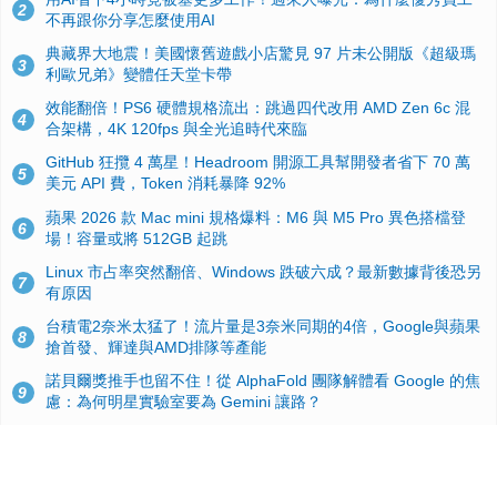
2
不再跟你分享怎麼使用AI
典藏界大地震！美國懷舊遊戲小店驚見 97 片未公開版《超級瑪
3
利歐兄弟》變體任天堂卡帶
效能翻倍！PS6 硬體規格流出：跳過四代改用 AMD Zen 6c 混
4
合架構，4K 120fps 與全光追時代來臨
GitHub 狂攬 4 萬星！Headroom 開源工具幫開發者省下 70 萬
5
美元 API 費，Token 消耗暴降 92%
蘋果 2026 款 Mac mini 規格爆料：M6 與 M5 Pro 異色搭檔登
6
場！容量或將 512GB 起跳
Linux 市占率突然翻倍、Windows 跌破六成？最新數據背後恐另
7
有原因
台積電2奈米太猛了！流片量是3奈米同期的4倍，Google與蘋果
8
搶首發、輝達與AMD排隊等產能
諾貝爾獎推手也留不住！從 AlphaFold 團隊解體看 Google 的焦
9
慮：為何明星實驗室要為 Gemini 讓路？
ASUS Pad 開賣！12.2 吋雙層 OLED、售價 19,900 元，指定電
10
信資費最低 0 元入手