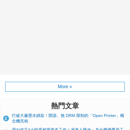
More »
熱門文章
打破大廠墨水綁架！開源、無 DRM 限制的「Open Printer」概
1
念機亮相
用AI省下4小時竟被塞更多工作！過來人曝光：為什麼優秀員工