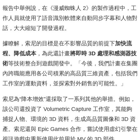
報告中舉例說，在《漫威蜘蛛人 2》的製作過程中，工
作人員就使用了語音識別軟體來自動同步字幕和人物對
話，大大縮短了開發過程。
據瞭解，索尼的目標是在不影響品質的前提下
加快流
程、降低成本
，為此還計畫
將即時 3D 處理和感測器技
術
等技術整合到遊戲開發中。「今後，我們計畫在集團
內跨職能應用各公司積累的高品質三維資產，包括我們
工作室的運動資料，並探索對外銷售的可能性。」
索尼為“降本增效”還採取了一系列其他的舉措。例如，
該公司還投資了 Volumetric Capture 工作室，其能夠
捕捉人物、環境的 3D 資料，生成高品質圖像和 3D 資
產。索尼還與 Epic Games 合作，嘗試使用虛幻引擎在
視訊遊戲中重新使用此前用於 MV 的 3D 部件。