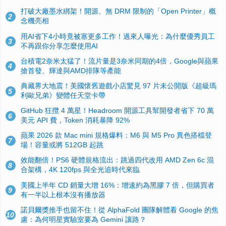
打破大廠墨水綁架！開源、無 DRM 限制的「Open Printer」概
2
念機亮相
用AI省下4小時竟被塞更多工作！過來人曝光：為什麼優秀員工
3
不再跟你分享怎麼使用AI
台積電2奈米太猛了！流片量是3奈米同期的4倍，Google與蘋果
4
搶首發、輝達與AMD排隊等產能
典藏界大地震！美國懷舊遊戲小店驚見 97 片未公開版《超級瑪
5
利歐兄弟》變體任天堂卡帶
GitHub 狂攬 4 萬星！Headroom 開源工具幫開發者省下 70 萬
6
美元 API 費，Token 消耗暴降 92%
蘋果 2026 款 Mac mini 規格爆料：M6 與 M5 Pro 異色搭檔登
7
場！容量或將 512GB 起跳
效能翻倍！PS6 硬體規格流出：跳過四代改用 AMD Zen 6c 混
8
合架構，4K 120fps 與全光追時代來臨
美國上半年 CD 銷量大增 16%：增速約為黑膠 7 倍，但購買者
9
有一半以上根本沒有播放器
諾貝爾獎推手也留不住！從 AlphaFold 團隊解體看 Google 的焦
10
慮：為何明星實驗室要為 Gemini 讓路？