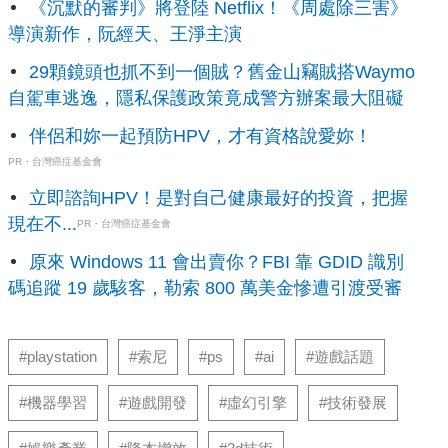
《沉默的審判》將登陸 Netflix！《周處除三害》
導演新作，阮經天、王淨主演
29顆鏡頭也抓不到一個賊？舊金山竊賊搭Waymo
自駕車逃逸，隱私保護政策竟成警方辦案最大阻礙
伴侶和妳一起預防HPV，才有資格說愛妳！
PR・台灣癌症基金會
立即諮詢HPV！是對自己健康最好的投資，把握
現在不...
PR・台灣癌症基金會
原來 Windows 11 會出賣你？FBI 靠 GDID 識別
碼追蹤 19 歲駭客，勒索 800 萬美金慘遭引渡受審
#playstation
#索尼
#ps
#ai
#遊戲話題
#機器學習
#遊戲開發
#虛幻引擎
#技術發展