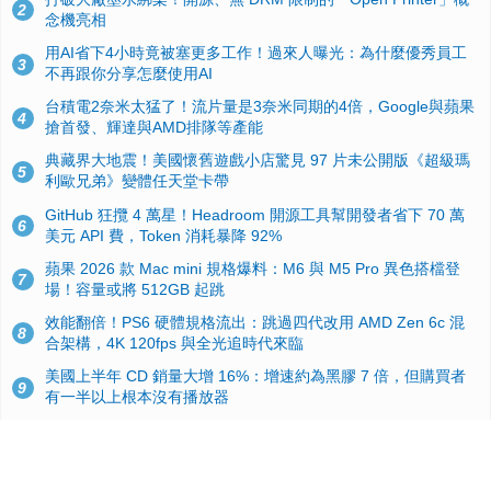
2
念機亮相
用AI省下4小時竟被塞更多工作！過來人曝光：為什麼優秀員工
3
不再跟你分享怎麼使用AI
台積電2奈米太猛了！流片量是3奈米同期的4倍，Google與蘋果
4
搶首發、輝達與AMD排隊等產能
典藏界大地震！美國懷舊遊戲小店驚見 97 片未公開版《超級瑪
5
利歐兄弟》變體任天堂卡帶
GitHub 狂攬 4 萬星！Headroom 開源工具幫開發者省下 70 萬
6
美元 API 費，Token 消耗暴降 92%
蘋果 2026 款 Mac mini 規格爆料：M6 與 M5 Pro 異色搭檔登
7
場！容量或將 512GB 起跳
效能翻倍！PS6 硬體規格流出：跳過四代改用 AMD Zen 6c 混
8
合架構，4K 120fps 與全光追時代來臨
美國上半年 CD 銷量大增 16%：增速約為黑膠 7 倍，但購買者
9
有一半以上根本沒有播放器
諾貝爾獎推手也留不住！從 AlphaFold 團隊解體看 Google 的焦
10
慮：為何明星實驗室要為 Gemini 讓路？