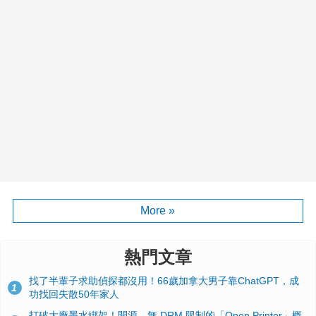
More »
熱門文章
找了半輩子求助偵探都沒用！66歲加拿大男子靠ChatGPT，成
1
功找回失散50年家人
打破大廠墨水綁架！開源、無 DRM 限制的「Open Printer」概