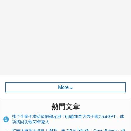
More »
熱門文章
找了半輩子求助偵探都沒用！66歲加拿大男子靠ChatGPT，成
1
功找回失散50年家人
打破大廠墨水綁架！開源、無 DRM 限制的「Open Printer」概