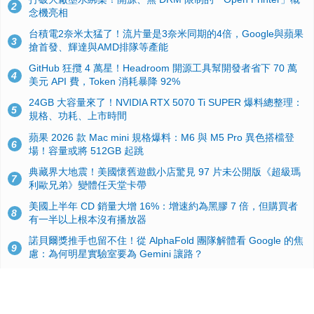
2
念機亮相
台積電2奈米太猛了！流片量是3奈米同期的4倍，Google與蘋果
3
搶首發、輝達與AMD排隊等產能
GitHub 狂攬 4 萬星！Headroom 開源工具幫開發者省下 70 萬
4
美元 API 費，Token 消耗暴降 92%
24GB 大容量來了！NVIDIA RTX 5070 Ti SUPER 爆料總整理：
5
規格、功耗、上市時間
蘋果 2026 款 Mac mini 規格爆料：M6 與 M5 Pro 異色搭檔登
6
場！容量或將 512GB 起跳
典藏界大地震！美國懷舊遊戲小店驚見 97 片未公開版《超級瑪
7
利歐兄弟》變體任天堂卡帶
美國上半年 CD 銷量大增 16%：增速約為黑膠 7 倍，但購買者
8
有一半以上根本沒有播放器
諾貝爾獎推手也留不住！從 AlphaFold 團隊解體看 Google 的焦
9
慮：為何明星實驗室要為 Gemini 讓路？
用AI省下4小時竟被塞更多工作！過來人曝光：為什麼優秀員工
10
不再跟你分享怎麼使用AI