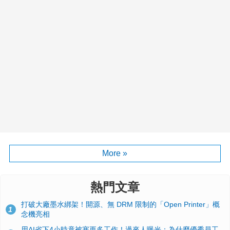
More »
熱門文章
打破大廠墨水綁架！開源、無 DRM 限制的「Open Printer」概
1
念機亮相
用AI省下4小時竟被塞更多工作！過來人曝光：為什麼優秀員工