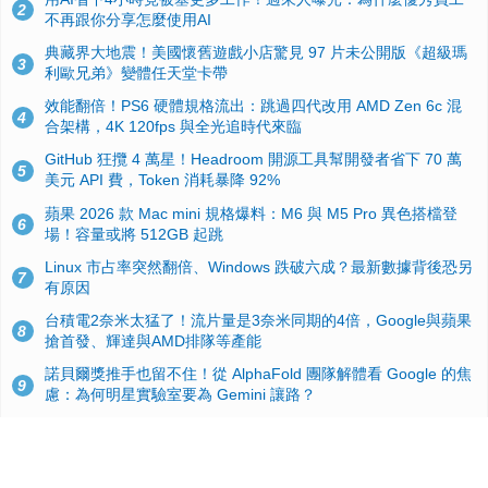
2
不再跟你分享怎麼使用AI
典藏界大地震！美國懷舊遊戲小店驚見 97 片未公開版《超級瑪
3
利歐兄弟》變體任天堂卡帶
效能翻倍！PS6 硬體規格流出：跳過四代改用 AMD Zen 6c 混
4
合架構，4K 120fps 與全光追時代來臨
GitHub 狂攬 4 萬星！Headroom 開源工具幫開發者省下 70 萬
5
美元 API 費，Token 消耗暴降 92%
蘋果 2026 款 Mac mini 規格爆料：M6 與 M5 Pro 異色搭檔登
6
場！容量或將 512GB 起跳
Linux 市占率突然翻倍、Windows 跌破六成？最新數據背後恐另
7
有原因
台積電2奈米太猛了！流片量是3奈米同期的4倍，Google與蘋果
8
搶首發、輝達與AMD排隊等產能
諾貝爾獎推手也留不住！從 AlphaFold 團隊解體看 Google 的焦
9
慮：為何明星實驗室要為 Gemini 讓路？
ASUS Pad 開賣！12.2 吋雙層 OLED、售價 19,900 元，指定電
10
信資費最低 0 元入手