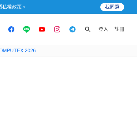
隱私權政策
。
我同意
登入
註冊
OMPUTEX 2026