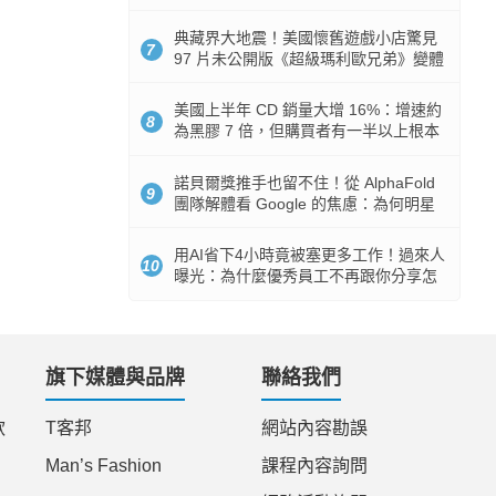
512GB 起跳
典藏界大地震！美國懷舊遊戲小店驚見
7
97 片未公開版《超級瑪利歐兄弟》變體
任天堂卡帶
美國上半年 CD 銷量大增 16%：增速約
8
為黑膠 7 倍，但購買者有一半以上根本
沒有播放器
諾貝爾獎推手也留不住！從 AlphaFold
9
團隊解體看 Google 的焦慮：為何明星
實驗室要為 Gemini 讓路？
用AI省下4小時竟被塞更多工作！過來人
10
曝光：為什麼優秀員工不再跟你分享怎
麼使用AI
旗下媒體與品牌
聯絡我們
款
T客邦
網站內容勘誤
Man’s Fashion
課程內容詢問