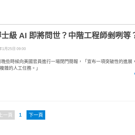
I 博士級 AI 即將問世？中階工程師剉咧等
年1月25日 09:00
在本月晚些時候向美國官員進行一場閉門簡報，「宣布一項突破性的進展
複雜的人工任務。」
上一頁
1
下一頁