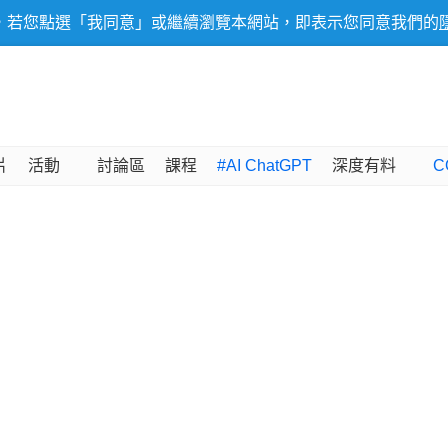
，若您點選「我同意」或繼續瀏覽本網站，即表示您同意我們的
片
活動
討論區
課程
#AI ChatGPT
深度有料
C