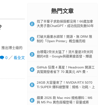
熱門文章
找了半輩子求助偵探都沒用！66歲加拿
1
大男子靠ChatGPT，成功找回失散50年
？
家人
打破大廠墨水綁架！開源、無 DRM 限
2
制的「Open Printer」概念機亮相
，推出博士級的
台積電2奈米太猛了！流片量是3奈米同
3
期的4倍，Google與蘋果搶首發、輝達
0
看全文
與AMD排隊等產能
GitHub 狂攬 4 萬星！Headroom 開源工
4
具幫開發者省下 70 萬美元 API 費，
Token 消耗暴降 92%
24GB 大容量來了！NVIDIA RTX 5070
5
Ti SUPER 爆料總整理：規格、功耗、上
市時間
蘋果 2026 款 Mac mini 規格爆料：M6
6
與 M5 Pro 異色搭檔登場！容量或將