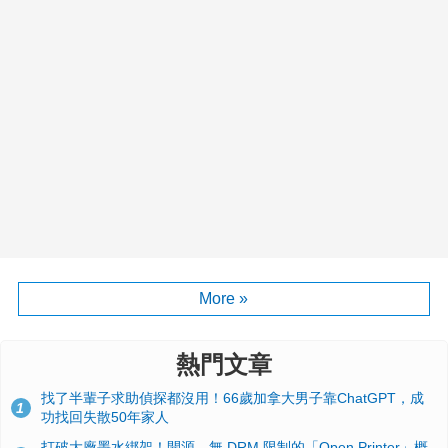
More »
熱門文章
找了半輩子求助偵探都沒用！66歲加拿大男子靠ChatGPT，成
1
功找回失散50年家人
打破大廠墨水綁架！開源、無 DRM 限制的「Open Printer」概