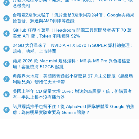
2
念機亮相
台積電2奈米太猛了！流片量是3奈米同期的4倍，Google與蘋果
3
搶首發、輝達與AMD排隊等產能
GitHub 狂攬 4 萬星！Headroom 開源工具幫開發者省下 70 萬
4
美元 API 費，Token 消耗暴降 92%
24GB 大容量來了！NVIDIA RTX 5070 Ti SUPER 爆料總整理：
5
規格、功耗、上市時間
蘋果 2026 款 Mac mini 規格爆料：M6 與 M5 Pro 異色搭檔登
6
場！容量或將 512GB 起跳
典藏界大地震！美國懷舊遊戲小店驚見 97 片未公開版《超級瑪
7
利歐兄弟》變體任天堂卡帶
美國上半年 CD 銷量大增 16%：增速約為黑膠 7 倍，但購買者
8
有一半以上根本沒有播放器
諾貝爾獎推手也留不住！從 AlphaFold 團隊解體看 Google 的焦
9
慮：為何明星實驗室要為 Gemini 讓路？
用AI省下4小時竟被塞更多工作！過來人曝光：為什麼優秀員工
10
不再跟你分享怎麼使用AI