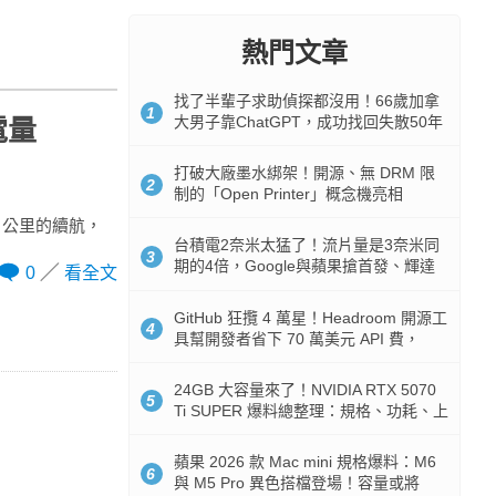
熱門文章
找了半輩子求助偵探都沒用！66歲加拿
1
大男子靠ChatGPT，成功找回失散50年
電量
家人
打破大廠墨水綁架！開源、無 DRM 限
2
制的「Open Printer」概念機亮相
 公里的續航，
台積電2奈米太猛了！流片量是3奈米同
3
期的4倍，Google與蘋果搶首發、輝達
0
看全文
與AMD排隊等產能
GitHub 狂攬 4 萬星！Headroom 開源工
4
具幫開發者省下 70 萬美元 API 費，
Token 消耗暴降 92%
24GB 大容量來了！NVIDIA RTX 5070
5
Ti SUPER 爆料總整理：規格、功耗、上
市時間
蘋果 2026 款 Mac mini 規格爆料：M6
6
與 M5 Pro 異色搭檔登場！容量或將