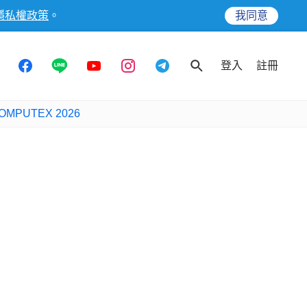
隱私權政策
。
我同意
登入
註冊
OMPUTEX 2026