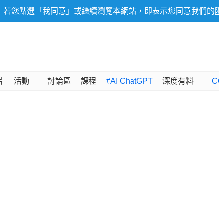
，若您點選「我同意」或繼續瀏覽本網站，即表示您同意我們的
片
活動
討論區
課程
#AI ChatGPT
深度有料
C