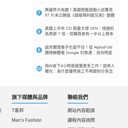
512GB 起跳
典藏界大地震！美國懷舊遊戲小店驚見
7
97 片未公開版《超級瑪利歐兄弟》變體
任天堂卡帶
美國上半年 CD 銷量大增 16%：增速約
8
為黑膠 7 倍，但購買者有一半以上根本
沒有播放器
諾貝爾獎推手也留不住！從 AlphaFold
9
團隊解體看 Google 的焦慮：為何明星
實驗室要為 Gemini 讓路？
用AI省下4小時竟被塞更多工作！過來人
10
曝光：為什麼優秀員工不再跟你分享怎
麼使用AI
旗下媒體與品牌
聯絡我們
款
T客邦
網站內容勘誤
Man’s Fashion
課程內容詢問