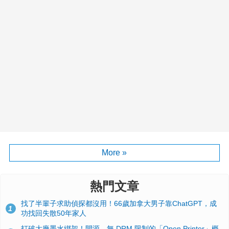
More »
熱門文章
找了半輩子求助偵探都沒用！66歲加拿大男子靠ChatGPT，成
1
功找回失散50年家人
打破大廠墨水綁架！開源、無 DRM 限制的「Open Printer」概