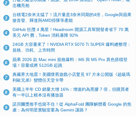
2
念機亮相
台積電2奈米太猛了！流片量是3奈米同期的4倍，Google與蘋果
3
搶首發、輝達與AMD排隊等產能
GitHub 狂攬 4 萬星！Headroom 開源工具幫開發者省下 70 萬
4
美元 API 費，Token 消耗暴降 92%
24GB 大容量來了！NVIDIA RTX 5070 Ti SUPER 爆料總整理：
5
規格、功耗、上市時間
蘋果 2026 款 Mac mini 規格爆料：M6 與 M5 Pro 異色搭檔登
6
場！容量或將 512GB 起跳
典藏界大地震！美國懷舊遊戲小店驚見 97 片未公開版《超級瑪
7
利歐兄弟》變體任天堂卡帶
美國上半年 CD 銷量大增 16%：增速約為黑膠 7 倍，但購買者
8
有一半以上根本沒有播放器
諾貝爾獎推手也留不住！從 AlphaFold 團隊解體看 Google 的焦
9
慮：為何明星實驗室要為 Gemini 讓路？
用AI省下4小時竟被塞更多工作！過來人曝光：為什麼優秀員工
10
不再跟你分享怎麼使用AI