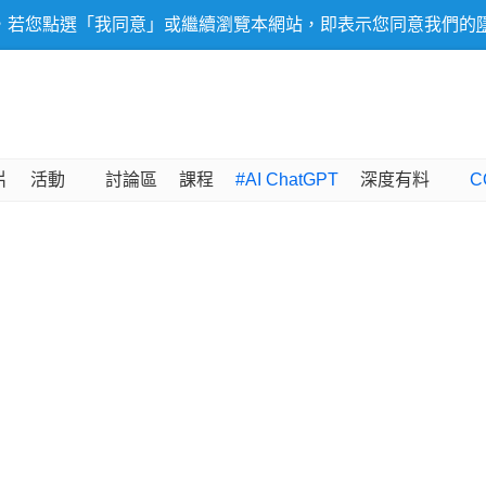
，若您點選「我同意」或繼續瀏覽本網站，即表示您同意我們的
片
活動
討論區
課程
#AI ChatGPT
深度有料
C