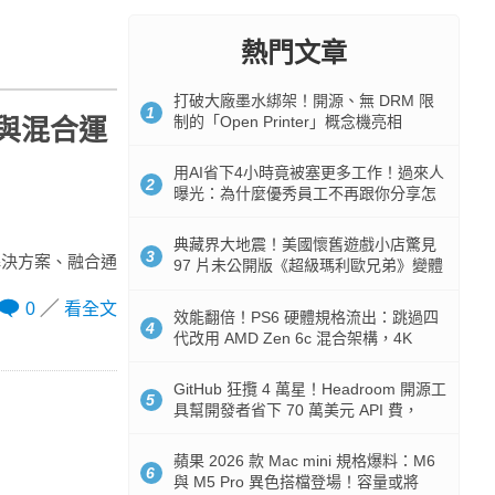
熱門文章
打破大廠墨水綁架！開源、無 DRM 限
1
制的「Open Printer」概念機亮相
片與混合運
用AI省下4小時竟被塞更多工作！過來人
2
曝光：為什麼優秀員工不再跟你分享怎
麼使用AI
典藏界大地震！美國懷舊遊戲小店驚見
3
解決方案、融合通
97 片未公開版《超級瑪利歐兄弟》變體
任天堂卡帶
0
看全文
效能翻倍！PS6 硬體規格流出：跳過四
4
代改用 AMD Zen 6c 混合架構，4K
120fps 與全光追時代來臨
GitHub 狂攬 4 萬星！Headroom 開源工
5
具幫開發者省下 70 萬美元 API 費，
Token 消耗暴降 92%
蘋果 2026 款 Mac mini 規格爆料：M6
6
與 M5 Pro 異色搭檔登場！容量或將