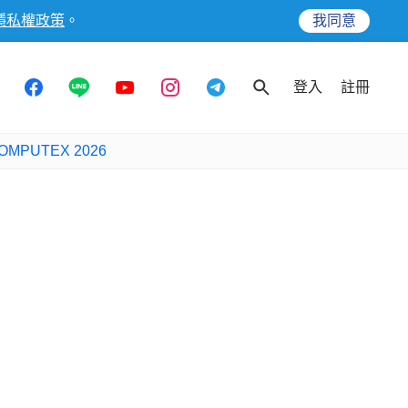
隱私權政策
。
我同意
登入
註冊
OMPUTEX 2026