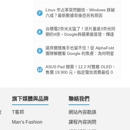
512GB 起跳
Linux 市占率突然翻倍、Windows 跌破
7
六成？最新數據背後恐另有原因
台積電2奈米太猛了！流片量是3奈米同
8
期的4倍，Google與蘋果搶首發、輝達
與AMD排隊等產能
諾貝爾獎推手也留不住！從 AlphaFold
9
團隊解體看 Google 的焦慮：為何明星
實驗室要為 Gemini 讓路？
ASUS Pad 開賣！12.2 吋雙層 OLED、
10
售價 19,900 元，指定電信資費最低 0
元入手
旗下媒體與品牌
聯絡我們
款
T客邦
網站內容勘誤
Man’s Fashion
課程內容詢問