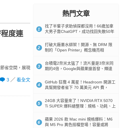
熱門文章
找了半輩子求助偵探都沒用！66歲加拿
1
大男子靠ChatGPT，成功找回失散50年
密程度連
家人
打破大廠墨水綁架！開源、無 DRM 限
2
制的「Open Printer」概念機亮相
台積電2奈米太猛了！流片量是3奈米同
3
且節省空間，展現
期的4倍，Google與蘋果搶首發、輝達
與AMD排隊等產能
3
看全文
GitHub 狂攬 4 萬星！Headroom 開源工
4
具幫開發者省下 70 萬美元 API 費，
Token 消耗暴降 92%
24GB 大容量來了！NVIDIA RTX 5070
5
Ti SUPER 爆料總整理：規格、功耗、上
市時間
蘋果 2026 款 Mac mini 規格爆料：M6
6
與 M5 Pro 異色搭檔登場！容量或將