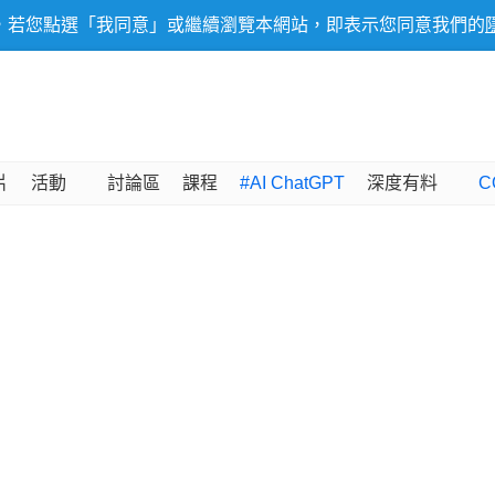
，若您點選「我同意」或繼續瀏覽本網站，即表示您同意我們的
片
活動
討論區
課程
#AI ChatGPT
深度有料
C