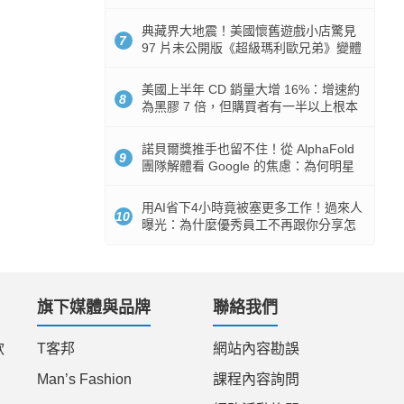
512GB 起跳
典藏界大地震！美國懷舊遊戲小店驚見
7
97 片未公開版《超級瑪利歐兄弟》變體
任天堂卡帶
美國上半年 CD 銷量大增 16%：增速約
8
為黑膠 7 倍，但購買者有一半以上根本
沒有播放器
諾貝爾獎推手也留不住！從 AlphaFold
9
團隊解體看 Google 的焦慮：為何明星
實驗室要為 Gemini 讓路？
用AI省下4小時竟被塞更多工作！過來人
10
曝光：為什麼優秀員工不再跟你分享怎
麼使用AI
旗下媒體與品牌
聯絡我們
款
T客邦
網站內容勘誤
Man’s Fashion
課程內容詢問