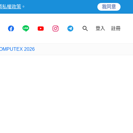
隱私權政策
。
我同意
登入
註冊
OMPUTEX 2026