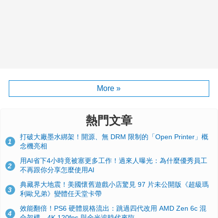
More »
熱門文章
打破大廠墨水綁架！開源、無 DRM 限制的「Open Printer」概
1
念機亮相
用AI省下4小時竟被塞更多工作！過來人曝光：為什麼優秀員工
2
不再跟你分享怎麼使用AI
典藏界大地震！美國懷舊遊戲小店驚見 97 片未公開版《超級瑪
3
利歐兄弟》變體任天堂卡帶
效能翻倍！PS6 硬體規格流出：跳過四代改用 AMD Zen 6c 混
4
合架構，4K 120fps 與全光追時代來臨