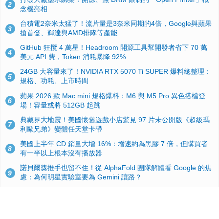
2
念機亮相
台積電2奈米太猛了！流片量是3奈米同期的4倍，Google與蘋果
3
搶首發、輝達與AMD排隊等產能
GitHub 狂攬 4 萬星！Headroom 開源工具幫開發者省下 70 萬
4
美元 API 費，Token 消耗暴降 92%
24GB 大容量來了！NVIDIA RTX 5070 Ti SUPER 爆料總整理：
5
規格、功耗、上市時間
蘋果 2026 款 Mac mini 規格爆料：M6 與 M5 Pro 異色搭檔登
6
場！容量或將 512GB 起跳
典藏界大地震！美國懷舊遊戲小店驚見 97 片未公開版《超級瑪
7
利歐兄弟》變體任天堂卡帶
美國上半年 CD 銷量大增 16%：增速約為黑膠 7 倍，但購買者
8
有一半以上根本沒有播放器
諾貝爾獎推手也留不住！從 AlphaFold 團隊解體看 Google 的焦
9
慮：為何明星實驗室要為 Gemini 讓路？
用AI省下4小時竟被塞更多工作！過來人曝光：為什麼優秀員工
10
不再跟你分享怎麼使用AI