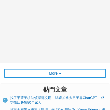
More »
熱門文章
找了半輩子求助偵探都沒用！66歲加拿大男子靠ChatGPT，成
1
功找回失散50年家人
打破大廠墨水綁架！開源、無 DRM 限制的「Open Printer」概