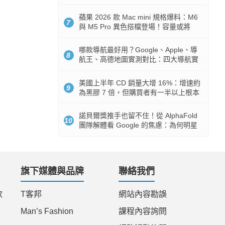
市時間
蘋果 2026 款 Mac mini 規格爆料：M6
7
與 M5 Pro 異色搭檔登場！容量或將
512GB 起跳
哪款導航最好用？Google、Apple、導
8
航王、高德地圖實測對比：四大導航實
測懶人包
美國上半年 CD 銷量大增 16%：增速約
9
為黑膠 7 倍，但購買者有一半以上根本
沒有播放器
諾貝爾獎推手也留不住！從 AlphaFold
10
團隊解體看 Google 的焦慮：為何明星
實驗室要為 Gemini 讓路？
旗下媒體與品牌
聯絡我們
款
T客邦
網站內容勘誤
Man’s Fashion
課程內容詢問