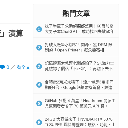
熱門文章
找了半輩子求助偵探都沒用！66歲加拿
1
大男子靠ChatGPT，成功找回失散50年
廠」演算
家人
打破大廠墨水綁架！開源、無 DRM 限
2
制的「Open Printer」概念機亮相
記憶體漲太兇連老闆都怕了？SK海力士
3
0
看全文
竟然認了價格「不正常」：再漲下去不
是好事
台積電2奈米太猛了！流片量是3奈米同
4
期的4倍，Google與蘋果搶首發、輝達
與AMD排隊等產能
GitHub 狂攬 4 萬星！Headroom 開源工
5
具幫開發者省下 70 萬美元 API 費，
Token 消耗暴降 92%
24GB 大容量來了！NVIDIA RTX 5070
6
Ti SUPER 爆料總整理：規格、功耗、上