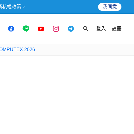
隱私權政策
。
我同意
登入
註冊
OMPUTEX 2026