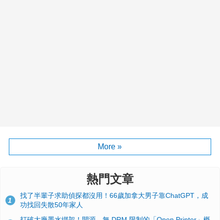
More »
熱門文章
找了半輩子求助偵探都沒用！66歲加拿大男子靠ChatGPT，成
1
功找回失散50年家人
打破大廠墨水綁架！開源、無 DRM 限制的「Open Printer」概