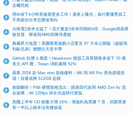
2
念機亮相
用AI省下4小時竟被塞更多工作！過來人曝光：為什麼優秀員工
3
不再跟你分享怎麼使用AI
台積電2奈米太猛了！流片量是3奈米同期的4倍，Google與蘋果
4
搶首發、輝達與AMD排隊等產能
典藏界大地震！美國懷舊遊戲小店驚見 97 片未公開版《超級瑪
5
利歐兄弟》變體任天堂卡帶
GitHub 狂攬 4 萬星！Headroom 開源工具幫開發者省下 70 萬
6
美元 API 費，Token 消耗暴降 92%
蘋果 2026 款 Mac mini 規格爆料：M6 與 M5 Pro 異色搭檔登
7
場！容量或將 512GB 起跳
效能翻倍！PS6 硬體規格流出：跳過四代改用 AMD Zen 6c 混
8
合架構，4K 120fps 與全光追時代來臨
美國上半年 CD 銷量大增 16%：增速約為黑膠 7 倍，但購買者
9
有一半以上根本沒有播放器
諾貝爾獎推手也留不住！從 AlphaFold 團隊解體看 Google 的焦
10
慮：為何明星實驗室要為 Gemini 讓路？