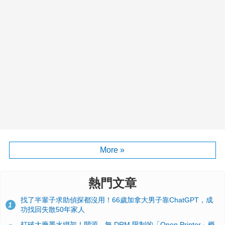
More »
熱門文章
找了半輩子求助偵探都沒用！66歲加拿大男子靠ChatGPT，成
1
功找回失散50年家人
打破大廠墨水綁架！開源、無 DRM 限制的「Open Printer」概