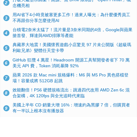
2
念機亮相
用AI省下4小時竟被塞更多工作！過來人曝光：為什麼優秀員工
3
不再跟你分享怎麼使用AI
台積電2奈米太猛了！流片量是3奈米同期的4倍，Google與蘋果
4
搶首發、輝達與AMD排隊等產能
典藏界大地震！美國懷舊遊戲小店驚見 97 片未公開版《超級瑪
5
利歐兄弟》變體任天堂卡帶
GitHub 狂攬 4 萬星！Headroom 開源工具幫開發者省下 70 萬
6
美元 API 費，Token 消耗暴降 92%
蘋果 2026 款 Mac mini 規格爆料：M6 與 M5 Pro 異色搭檔登
7
場！容量或將 512GB 起跳
效能翻倍！PS6 硬體規格流出：跳過四代改用 AMD Zen 6c 混
8
合架構，4K 120fps 與全光追時代來臨
美國上半年 CD 銷量大增 16%：增速約為黑膠 7 倍，但購買者
9
有一半以上根本沒有播放器
諾貝爾獎推手也留不住！從 AlphaFold 團隊解體看 Google 的焦
10
慮：為何明星實驗室要為 Gemini 讓路？