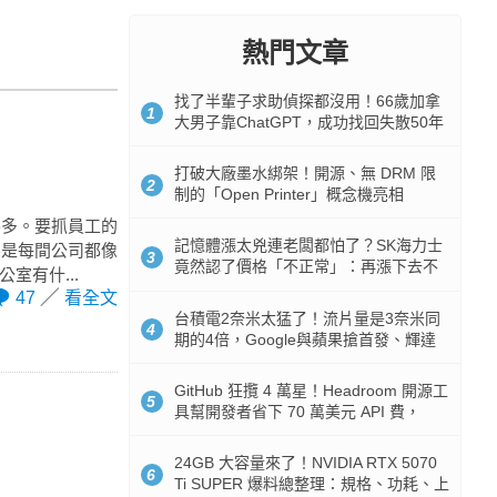
熱門文章
找了半輩子求助偵探都沒用！66歲加拿
1
大男子靠ChatGPT，成功找回失散50年
家人
打破大廠墨水綁架！開源、無 DRM 限
2
制的「Open Printer」概念機亮相
要多。要抓員工的
記憶體漲太兇連老闆都怕了？SK海力士
不是每間公司都像
3
竟然認了價格「不正常」：再漲下去不
室有什...
是好事
47
看全文
台積電2奈米太猛了！流片量是3奈米同
4
期的4倍，Google與蘋果搶首發、輝達
與AMD排隊等產能
GitHub 狂攬 4 萬星！Headroom 開源工
5
具幫開發者省下 70 萬美元 API 費，
Token 消耗暴降 92%
24GB 大容量來了！NVIDIA RTX 5070
6
Ti SUPER 爆料總整理：規格、功耗、上