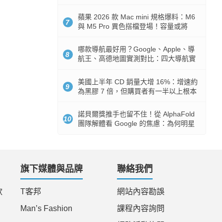
市時間
蘋果 2026 款 Mac mini 規格爆料：M6
7
與 M5 Pro 異色搭檔登場！容量或將
512GB 起跳
哪款導航最好用？Google、Apple、導
8
航王、高德地圖實測對比：四大導航實
測懶人包
美國上半年 CD 銷量大增 16%：增速約
9
為黑膠 7 倍，但購買者有一半以上根本
沒有播放器
諾貝爾獎推手也留不住！從 AlphaFold
10
團隊解體看 Google 的焦慮：為何明星
實驗室要為 Gemini 讓路？
旗下媒體與品牌
聯絡我們
款
T客邦
網站內容勘誤
Man’s Fashion
課程內容詢問