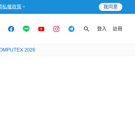
隱私權政策
。
我同意
登入
註冊
OMPUTEX 2026