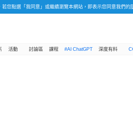
，若您點選「我同意」或繼續瀏覽本網站，即表示您同意我們的
片
活動
討論區
課程
#AI ChatGPT
深度有料
C