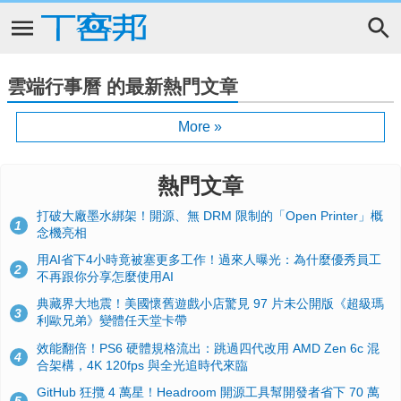
雲端行事曆 的最新熱門文章
More »
熱門文章
打破大廠墨水綁架！開源、無 DRM 限制的「Open Printer」概
1
念機亮相
用AI省下4小時竟被塞更多工作！過來人曝光：為什麼優秀員工
2
不再跟你分享怎麼使用AI
典藏界大地震！美國懷舊遊戲小店驚見 97 片未公開版《超級瑪
3
利歐兄弟》變體任天堂卡帶
效能翻倍！PS6 硬體規格流出：跳過四代改用 AMD Zen 6c 混
4
合架構，4K 120fps 與全光追時代來臨
GitHub 狂攬 4 萬星！Headroom 開源工具幫開發者省下 70 萬