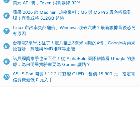
5
美元 API 費，Token 消耗暴降 92%
蘋果 2026 款 Mac mini 規格爆料：M6 與 M5 Pro 異色搭檔登
6
場！容量或將 512GB 起跳
Linux 市占率突然翻倍、Windows 跌破六成？最新數據背後恐另
7
有原因
台積電2奈米太猛了！流片量是3奈米同期的4倍，Google與蘋果
8
搶首發、輝達與AMD排隊等產能
諾貝爾獎推手也留不住！從 AlphaFold 團隊解體看 Google 的焦
9
慮：為何明星實驗室要為 Gemini 讓路？
ASUS Pad 開賣！12.2 吋雙層 OLED、售價 19,900 元，指定電
10
信資費最低 0 元入手