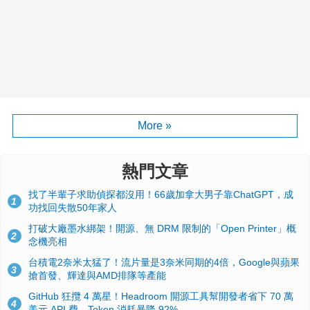
More »
熱門文章
找了半輩子求助偵探都沒用！66歲加拿大男子靠ChatGPT，成
1
功找回失散50年家人
打破大廠墨水綁架！開源、無 DRM 限制的「Open Printer」概
2
念機亮相
台積電2奈米太猛了！流片量是3奈米同期的4倍，Google與蘋果
3
搶首發、輝達與AMD排隊等產能
GitHub 狂攬 4 萬星！Headroom 開源工具幫開發者省下 70 萬
4
美元 API 費，Token 消耗暴降 92%