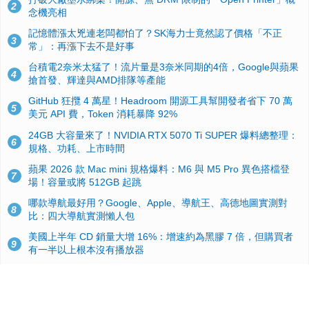
2
念機亮相
記憶體漲太兇連老闆都怕了？SK海力士竟然認了價格「不正
3
常」：再漲下去不是好事
台積電2奈米太猛了！流片量是3奈米同期的4倍，Google與蘋果
4
搶首發、輝達與AMD排隊等產能
GitHub 狂攬 4 萬星！Headroom 開源工具幫開發者省下 70 萬
5
美元 API 費，Token 消耗暴降 92%
24GB 大容量來了！NVIDIA RTX 5070 Ti SUPER 爆料總整理：
6
規格、功耗、上市時間
蘋果 2026 款 Mac mini 規格爆料：M6 與 M5 Pro 異色搭檔登
7
場！容量或將 512GB 起跳
哪款導航最好用？Google、Apple、導航王、高德地圖實測對
8
比：四大導航實測懶人包
美國上半年 CD 銷量大增 16%：增速約為黑膠 7 倍，但購買者
9
有一半以上根本沒有播放器
諾貝爾獎推手也留不住！從 AlphaFold 團隊解體看 Google 的焦
10
慮：為何明星實驗室要為 Gemini 讓路？