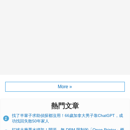
More »
熱門文章
找了半輩子求助偵探都沒用！66歲加拿大男子靠ChatGPT，成
1
功找回失散50年家人
打破大廠墨水綁架！開源、無 DRM 限制的「Open Printer」概