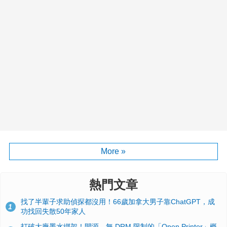
More »
熱門文章
找了半輩子求助偵探都沒用！66歲加拿大男子靠ChatGPT，成
1
功找回失散50年家人
打破大廠墨水綁架！開源、無 DRM 限制的「Open Printer」概