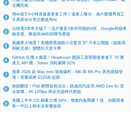
2
念機亮相
用AI省下4小時竟被塞更多工作！過來人曝光：為什麼優秀員工
3
不再跟你分享怎麼使用AI
台積電2奈米太猛了！流片量是3奈米同期的4倍，Google與蘋果
4
搶首發、輝達與AMD排隊等產能
典藏界大地震！美國懷舊遊戲小店驚見 97 片未公開版《超級瑪
5
利歐兄弟》變體任天堂卡帶
GitHub 狂攬 4 萬星！Headroom 開源工具幫開發者省下 70 萬
6
美元 API 費，Token 消耗暴降 92%
蘋果 2026 款 Mac mini 規格爆料：M6 與 M5 Pro 異色搭檔登
7
場！容量或將 512GB 起跳
效能翻倍！PS6 硬體規格流出：跳過四代改用 AMD Zen 6c 混
8
合架構，4K 120fps 與全光追時代來臨
美國上半年 CD 銷量大增 16%：增速約為黑膠 7 倍，但購買者
9
有一半以上根本沒有播放器
諾貝爾獎推手也留不住！從 AlphaFold 團隊解體看 Google 的焦
10
慮：為何明星實驗室要為 Gemini 讓路？