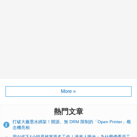
More »
熱門文章
打破大廠墨水綁架！開源、無 DRM 限制的「Open Printer」概
1
念機亮相
用AI省下4小時竟被塞更多工作！過來人曝光：為什麼優秀員工