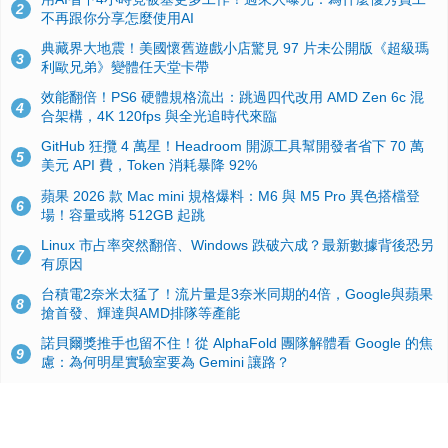
2
不再跟你分享怎麼使用AI
典藏界大地震！美國懷舊遊戲小店驚見 97 片未公開版《超級瑪
3
利歐兄弟》變體任天堂卡帶
效能翻倍！PS6 硬體規格流出：跳過四代改用 AMD Zen 6c 混
4
合架構，4K 120fps 與全光追時代來臨
GitHub 狂攬 4 萬星！Headroom 開源工具幫開發者省下 70 萬
5
美元 API 費，Token 消耗暴降 92%
蘋果 2026 款 Mac mini 規格爆料：M6 與 M5 Pro 異色搭檔登
6
場！容量或將 512GB 起跳
Linux 市占率突然翻倍、Windows 跌破六成？最新數據背後恐另
7
有原因
台積電2奈米太猛了！流片量是3奈米同期的4倍，Google與蘋果
8
搶首發、輝達與AMD排隊等產能
諾貝爾獎推手也留不住！從 AlphaFold 團隊解體看 Google 的焦
9
慮：為何明星實驗室要為 Gemini 讓路？
ASUS Pad 開賣！12.2 吋雙層 OLED、售價 19,900 元，指定電
10
信資費最低 0 元入手