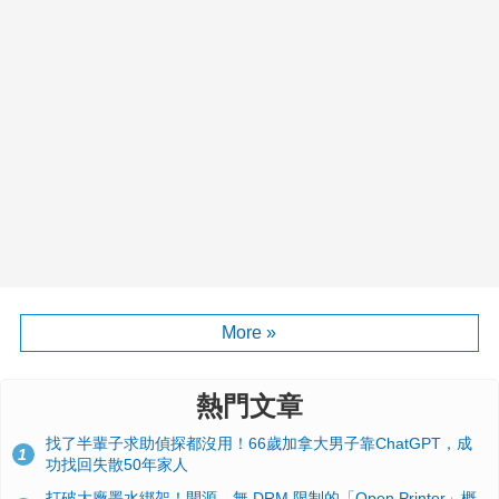
More »
熱門文章
找了半輩子求助偵探都沒用！66歲加拿大男子靠ChatGPT，成
1
功找回失散50年家人
打破大廠墨水綁架！開源、無 DRM 限制的「Open Printer」概