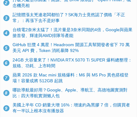
2
念機亮相
記憶體漲太兇連老闆都怕了？SK海力士竟然認了價格「不正
3
常」：再漲下去不是好事
台積電2奈米太猛了！流片量是3奈米同期的4倍，Google與蘋果
4
搶首發、輝達與AMD排隊等產能
GitHub 狂攬 4 萬星！Headroom 開源工具幫開發者省下 70 萬
5
美元 API 費，Token 消耗暴降 92%
24GB 大容量來了！NVIDIA RTX 5070 Ti SUPER 爆料總整理：
6
規格、功耗、上市時間
蘋果 2026 款 Mac mini 規格爆料：M6 與 M5 Pro 異色搭檔登
7
場！容量或將 512GB 起跳
哪款導航最好用？Google、Apple、導航王、高德地圖實測對
8
比：四大導航實測懶人包
美國上半年 CD 銷量大增 16%：增速約為黑膠 7 倍，但購買者
9
有一半以上根本沒有播放器
諾貝爾獎推手也留不住！從 AlphaFold 團隊解體看 Google 的焦
10
慮：為何明星實驗室要為 Gemini 讓路？